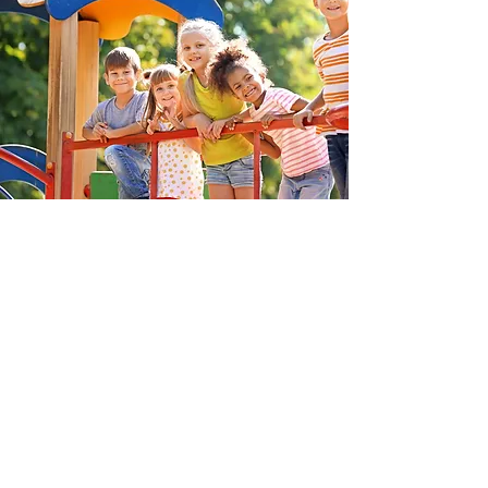
Activités pour les
enfants (piscines,
jeux d'eau, module
de jeu, skate part,
tennis, bibliothèque
et plus